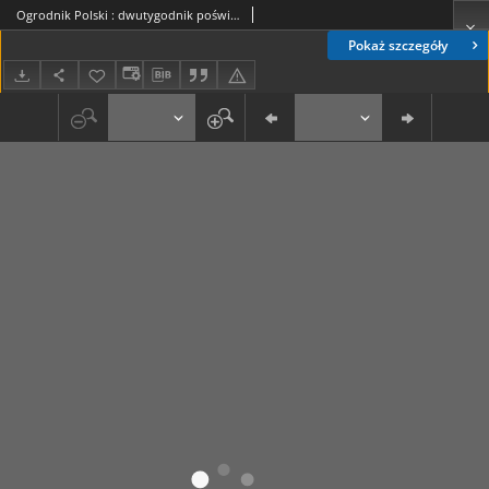
Ogrodnik Polski : dwutygodnik poświęcony wszystkim gałęziom ogrodnictwa T. 14, Nr 18 (1892)
Pokaż szczegóły