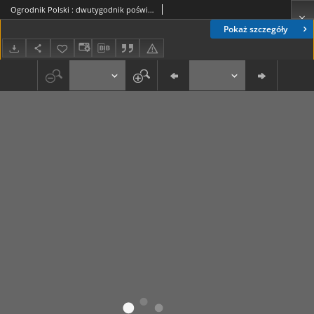
Ogrodnik Polski : dwutygodnik poświęcony wszystkim gałęziom ogrodnictwa : redagowany przez E. Jankowskiego, [et al.] T. 14 (1892)
Pokaż szczegóły