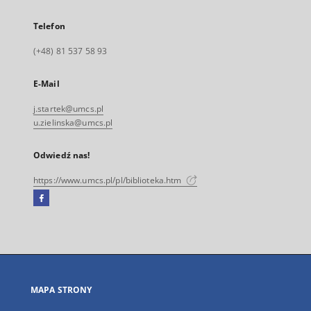
Telefon
(+48) 81 537 58 93
E-Mail
j.startek@umcs.pl
u.zielinska@umcs.pl
Odwiedź nas!
https://www.umcs.pl/pl/biblioteka.htm
Facebook
Link
zewnętrzny,
otworzy
się
w
nowej
MAPA STRONY
karcie