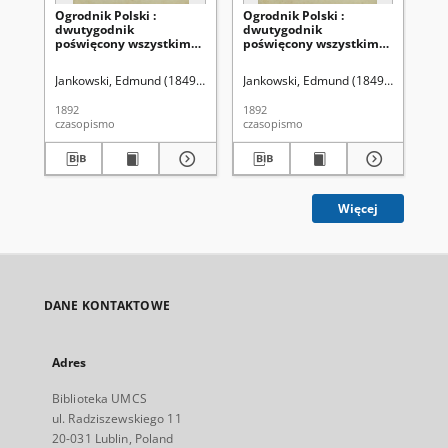
Ogrodnik Polski :
Ogrodnik Polski :
Ogr
dwutygodnik
dwutygodnik
dw
poświęcony wszystkim
poświęcony wszystkim
po
gałęziom ogrodnictwa T.
gałęziom ogrodnictwa T.
ga
14, Nr 24 (1892)
14, Nr 19 (1892)
14,
Jankowski, Edmund (1849-1938). Red.
Jankowski, Edmund (1849-1938). Red
Szanior, Franciszek (1853-1945).
Jan
1892
1892
189
czasopismo
czasopismo
cza
Więcej
DANE KONTAKTOWE
Adres
Biblioteka UMCS
ul. Radziszewskiego 11
20-031 Lublin, Poland