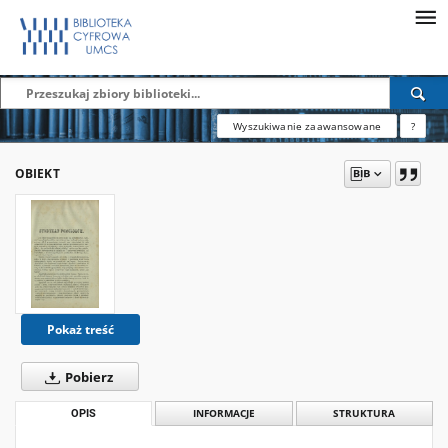
Wyszukiwanie zaawansowane
?
OBIEKT
Pokaż treść
Pobierz
OPIS
INFORMACJE
STRUKTURA