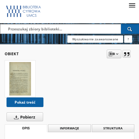
Wyszukiwanie zaawansowane
?
OBIEKT
Pokaż treść
Pobierz
OPIS
INFORMACJE
STRUKTURA