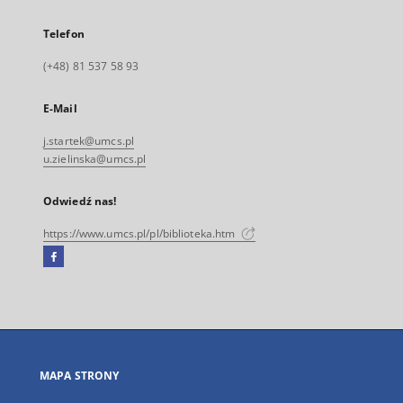
Telefon
(+48) 81 537 58 93
E-Mail
j.startek@umcs.pl
u.zielinska@umcs.pl
Odwiedź nas!
https://www.umcs.pl/pl/biblioteka.htm
Facebook
Link
zewnętrzny,
otworzy
się
w
nowej
MAPA STRONY
karcie