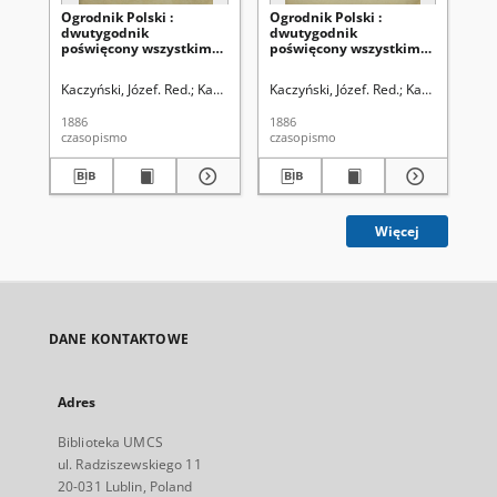
Ogrodnik Polski :
Ogrodnik Polski :
Ogr
dwutygodnik
dwutygodnik
dw
poświęcony wszystkim
poświęcony wszystkim
po
gałęziom ogrodnictwa T.
gałęziom ogrodnictwa T.
ga
8 (1886). Spis rzeczy w
8, Nr 24 (1886)
8, 
Kaczyński, Józef. Red.
Kaczyński, Władysław. Red.
Kaczyński, Józef. Red.
Szanior, Franciszek 
Kaczyński, Wła
Kac
tomie ósmym
"Ogrodnika Polskiego"
1886
1886
188
zawartym
czasopismo
czasopismo
cza
Więcej
DANE KONTAKTOWE
Adres
Biblioteka UMCS
ul. Radziszewskiego 11
20-031 Lublin, Poland