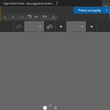
Ogrodnik Polski : dwutygodnik poświęcony wszystkim gałęziom ogrodnictwa T. 14, Nr 2 (1892)
Pokaż szczegóły