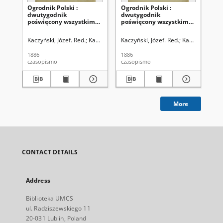
Ogrodnik Polski :
Ogrodnik Polski :
Ogr
dwutygodnik
dwutygodnik
dw
poświęcony wszystkim
poświęcony wszystkim
po
gałęziom ogrodnictwa T.
gałęziom ogrodnictwa T.
ga
8 (1886). Spis rzeczy w
8, Nr 24 (1886)
8, 
Kaczyński, Józef. Red.
Kaczyński, Władysław. Red.
Kaczyński, Józef. Red.
Szanior, Franciszek 
Kaczyński, Wła
Kac
tomie ósmym
"Ogrodnika Polskiego"
1886
1886
188
zawartym
czasopismo
czasopismo
cza
More
CONTACT DETAILS
Address
Biblioteka UMCS
ul. Radziszewskiego 11
20-031 Lublin, Poland