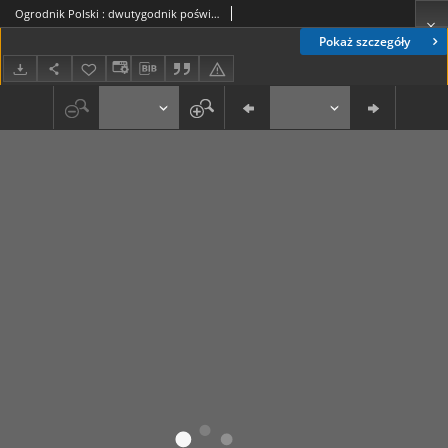
Ogrodnik Polski : dwutygodnik poświęcony wszystkim gałęziom ogrodnictwa T. 8, nr 16 (1886)
Pokaż szczegóły