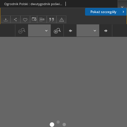
Ogrodnik Polski : dwutygodnik poświęcony wszystkim gałęziom ogrodnictwa T. 8, Nr 14 (1886)
Pokaż szczegóły