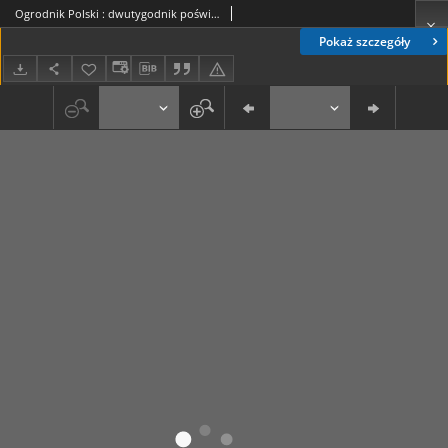
Ogrodnik Polski : dwutygodnik poświęcony wszystkim gałęziom ogrodnictwa T. 8, Nr 6 (1886)
Pokaż szczegóły