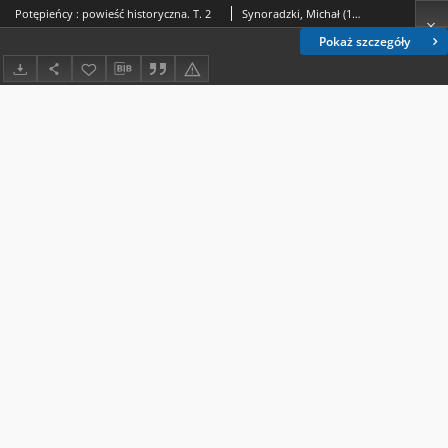
Potępieńcy : powieść historyczna. T. 2
Synoradzki, Michał (1860-1922)
Pokaż szczegóły