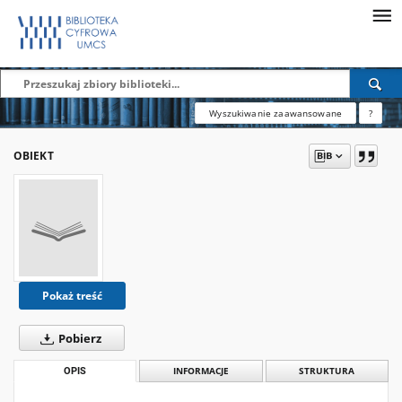
Wyszukiwanie zaawansowane
?
OBIEKT
Pokaż treść
Pobierz
OPIS
INFORMACJE
STRUKTURA