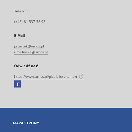
Telefon
(+48) 81 537 58 93
E-Mail
j.startek@umcs.pl
u.zielinska@umcs.pl
Odwiedź nas!
https://www.umcs.pl/pl/biblioteka.htm
Facebook
Link
zewnętrzny,
otworzy
się
w
nowej
MAPA STRONY
karcie