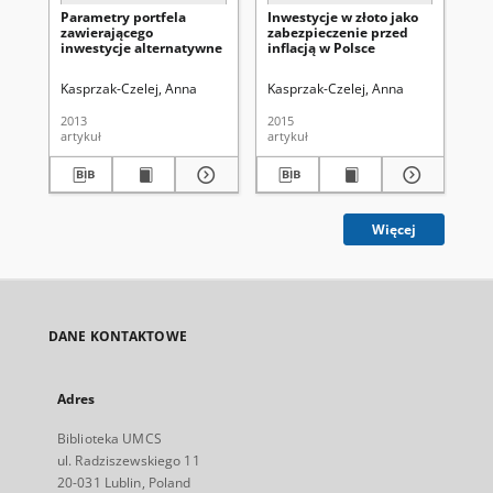
Parametry portfela
Inwestycje w złoto jako
Wp
zawierającego
zabezpieczenie przed
fi
inwestycje alternatywne
inflacją w Polsce
go
Kasprzak-Czelej, Anna
Kasprzak-Czelej, Anna
Kas
2013
2015
201
artykuł
artykuł
art
Więcej
DANE KONTAKTOWE
Adres
Biblioteka UMCS
ul. Radziszewskiego 11
20-031 Lublin, Poland