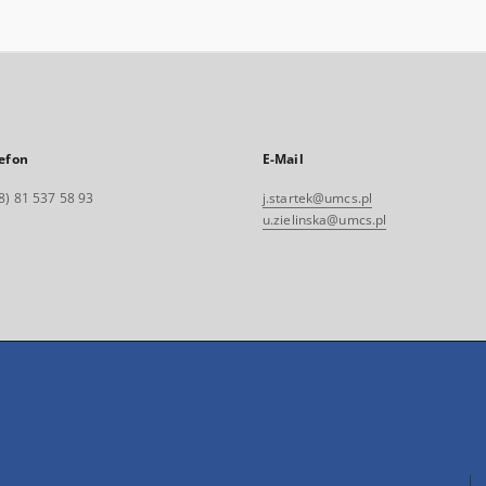
efon
E-Mail
8) 81 537 58 93
j.startek@umcs.pl
u.zielinska@umcs.pl