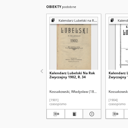
OBIEKTY
podobne
Kalendarz Lubelski na Rok ...
Kalendar
Kalendarz Lubelski Na Rok
Kalendarz 
Zwyczajny 1902, R. 34
Zwyczajny 1
Kossakowski, Władysław (1833-1870)
Kossakowski
Liedtke, Ju
[1901]
[1904]
czasopismo
czasopismo