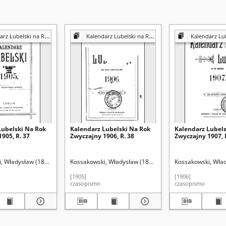
z Lubelski na Rok ...
Kalendarz Lubelski na Rok ...
Kalendarz Lubels
Lubelski Na Rok
Kalendarz Lubelski Na Rok
Kalendarz Lubels
905, R. 37
Zwyczajny 1906, R. 38
Zwyczajny 1907, 
, Władysław (1833-1870)
lian Konrad (1835-1870). Redakcja
Kossakowski, Władysław (1833-1870)
Liedtke, Julian Konrad (1835-1870). Redakcja
Kossakowski, Wła
Liedtke, Julian K
[1905]
[1906]
czasopismo
czasopismo