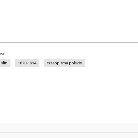
owe:
blin
1870-1914
czasopisma polskie