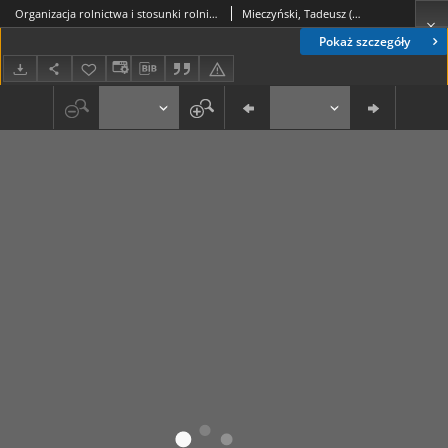
Organizacja rolnictwa i stosunki rolnicze w Stanach Zjednoczonych Północnej Ameryki
Mieczyński, Tadeusz (1888-1947)
Pokaż szczegóły