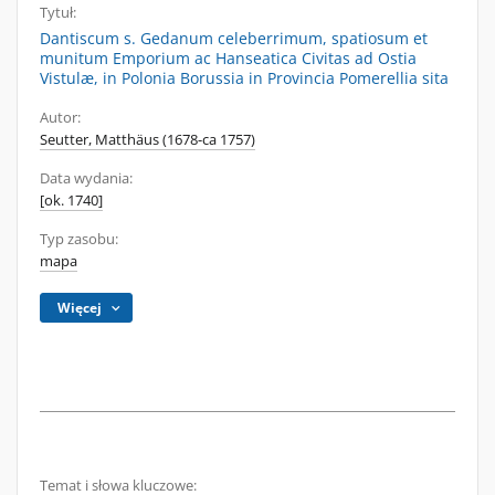
Tytuł:
Dantiscum s. Gedanum celeberrimum, spatiosum et
munitum Emporium ac Hanseatica Civitas ad Ostia
Vistulæ, in Polonia Borussia in Provincia Pomerellia sita
Autor:
Seutter, Matthäus (1678-ca 1757)
Data wydania:
[ok. 1740]
Typ zasobu:
mapa
Więcej
Temat i słowa kluczowe: