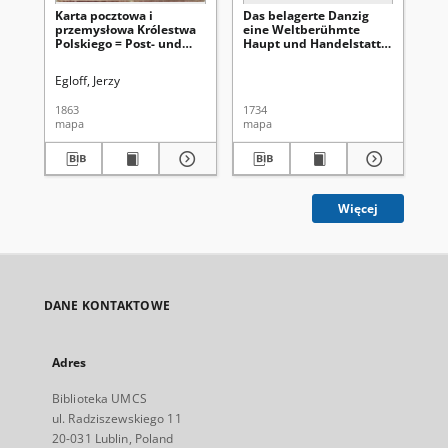
Karta pocztowa i
Das belagerte Danzig
Ma
przemysłowa Królestwa
eine Weltberühmte
Pol
Polskiego = Post- und
Haupt und Handelstatt
Ba
Industrie-Karte des
des Polnischen
dró
Königsreichs Polen
Preussens, mit ihren
zw
Egloff, Jerzy
Bar
Vorstædten und der
Weichsemünder Schanz,
1863
1734
191
wie solche vom 14 Febr.
mapa
mapa
ma
1734 von denen Russen
eingeschlossen, von 20
Mart aber, biss zu der
den 7. ten Jul. erfolgten
Ubergabe, förmlich
belagert worden
Więcej
DANE KONTAKTOWE
Adres
Biblioteka UMCS
ul. Radziszewskiego 11
20-031 Lublin, Poland