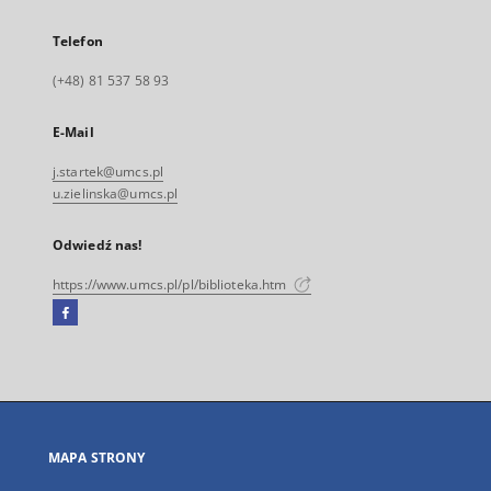
Telefon
(+48) 81 537 58 93
E-Mail
j.startek@umcs.pl
u.zielinska@umcs.pl
Odwiedź nas!
https://www.umcs.pl/pl/biblioteka.htm
Facebook
Link
zewnętrzny,
otworzy
się
w
nowej
MAPA STRONY
karcie