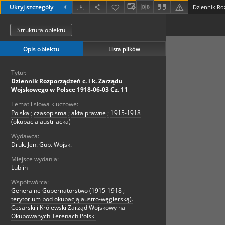
Ukryj szczegóły
Struktura obiektu
Opis obiektu
Lista plików
Tytuł:
Dziennik Rozporządzeń c. i k. Zarządu
Wojskowego w Polsce 1918-06-03 Cz. 11
Temat i słowa kluczowe:
Polska
;
czasopisma
;
akta prawne
;
1915-1918
(okupacja austriacka)
Wydawca:
Druk. Jen. Gub. Wojsk.
Miejsce wydania:
Lublin
Współtwórca:
Generalne Gubernatorstwo (1915-1918 ;
terytorium pod okupacją austro-węgierską).
Cesarski i Królewski Zarząd Wojskowy na
Okupowanych Terenach Polski