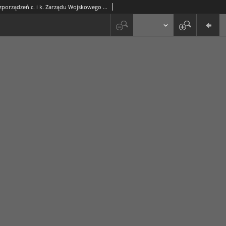
Dziennik Rozporządzeń c. i k. Zarządu Wojskowego w Polsce 1918-06-03 Cz. 11