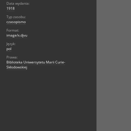
Data wydania:
1918
Typ zasobu:
czasopismo
Format:
image/x.djvu
Język:
pol
Prawa:
Biblioteka Uniwersytetu Marii Curie-
Skłodowskiej