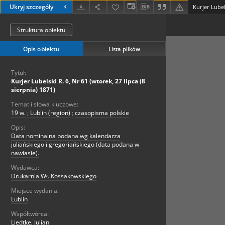
Ukryj szczegóły
Struktura obiektu
Opis obiektu
Lista plików
Tytuł:
Kurjer Lubelski R. 6, Nr 61 (wtorek, 27 lipca (8
sierpnia) 1871)
Temat i słowa kluczowe:
19 w.
;
Lublin (region)
;
czasopisma polskie
Opis:
Data nominalna podana wg kalendarza
juliańskiego i gregoriańskiego (data podana w
nawiasie).
Wydawca:
Drukarnia Wł. Kossakowskiego
Miejsce wydania:
Lublin
Współtwórca:
Liedtke, Julian