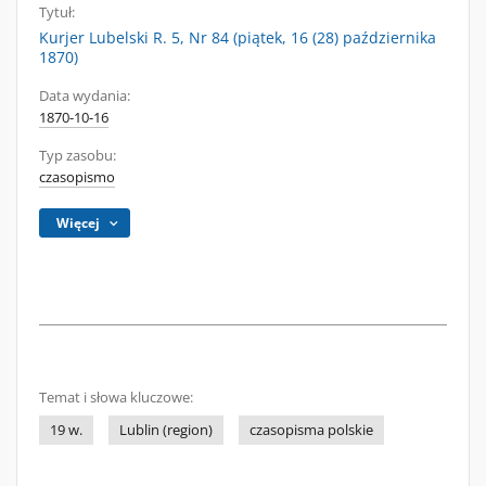
Tytuł:
Kurjer Lubelski R. 5, Nr 84 (piątek, 16 (28) października
1870)
Data wydania:
1870-10-16
Typ zasobu:
czasopismo
Więcej
Temat i słowa kluczowe:
19 w.
Lublin (region)
czasopisma polskie