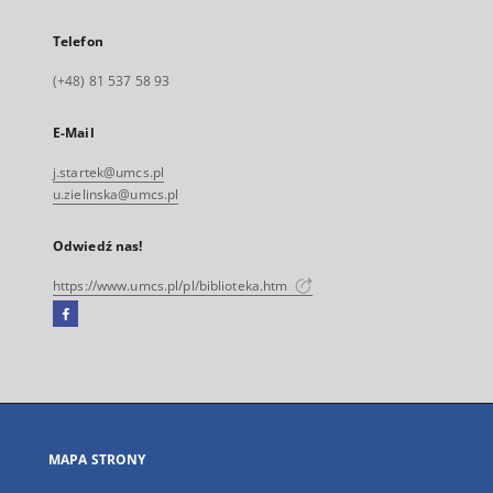
Telefon
(+48) 81 537 58 93
E-Mail
j.startek@umcs.pl
u.zielinska@umcs.pl
Odwiedź nas!
https://www.umcs.pl/pl/biblioteka.htm
Facebook
Link
zewnętrzny,
otworzy
się
w
nowej
MAPA STRONY
karcie