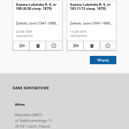
Gazeta Lubelska R. 4, nr
Gazeta Lubelska R. 4, nr
Kur
188 (8/20 sierp. 1879)
183 (1/13 sierp. 1879)
(so
18
Zaleski, Leon (1841-1888). Red.
Zaleski, Leon (1841-1888). Red.
Lie
20-08-1879
13-08-1879
186
czasopismo
czasopismo
cza
Więcej
DANE KONTAKTOWE
Adres
Biblioteka UMCS
ul. Radziszewskiego 11
20-031 Lublin, Poland