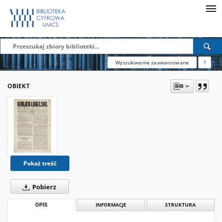
Wyszukiwanie zaawansowane
?
OBIEKT
Pokaż treść
Pobierz
OPIS
INFORMACJE
STRUKTURA