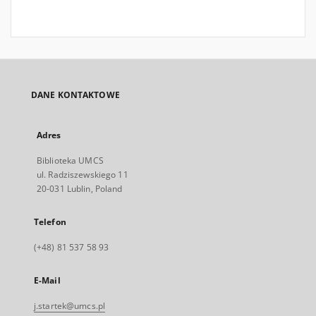
DANE KONTAKTOWE
Adres
Biblioteka UMCS
ul. Radziszewskiego 11
20-031 Lublin, Poland
Telefon
(+48) 81 537 58 93
E-Mail
j.startek@umcs.pl