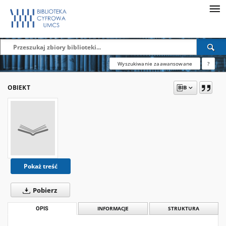
Wyszukiwanie zaawansowane
?
OBIEKT
Pokaż treść
Pobierz
OPIS
INFORMACJE
STRUKTURA