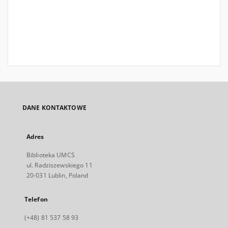
DANE KONTAKTOWE
Adres
Biblioteka UMCS
ul. Radziszewskiego 11
20-031 Lublin, Poland
Telefon
(+48) 81 537 58 93