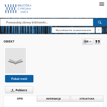
Wyszukiwanie zaawansowane
?
OBIEKT
Pokaż treść
Pobierz
OPIS
INFORMACJE
STRUKTURA