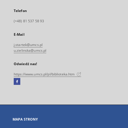
Telefon
(+48) 81 537 58 93
E-Mail
j.startek@umcs.pl
u.zielinska@umcs.pl
Odwiedź nas!
https://www.umcs.pl/pl/biblioteka.htm
Facebook
Link
zewnętrzny,
otworzy
się
w
nowej
MAPA STRONY
karcie