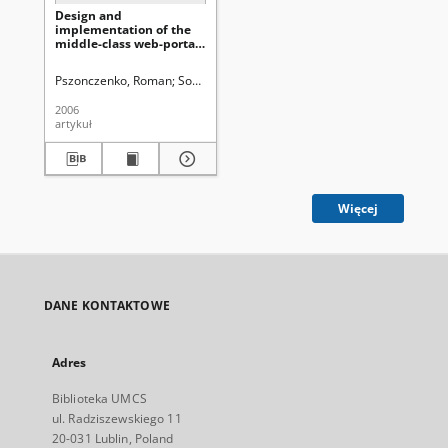
Design and
implementation of the
middle-class web-portal
for cooperation with
students team
Pszonczenko, Roman
Sobieski, Ścibor
Uniwersytet Marii Curie-Skłodow
2006
artykuł
Więcej
DANE KONTAKTOWE
Adres
Biblioteka UMCS
ul. Radziszewskiego 11
20-031 Lublin, Poland