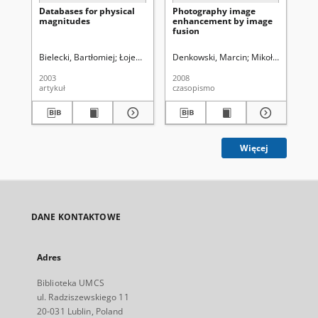
Databases for physical
Photography image
A 
magnitudes
enhancement by image
se
fusion
im
Bielecki, Bartłomiej
Łojewski, Zdzisław (1951- )
Denkowski, Marcin
Uniwersytet Marii Curi
Mikołajczak, Paw
Kuc
2003
2008
200
artykuł
czasopismo
cza
Więcej
DANE KONTAKTOWE
Adres
Biblioteka UMCS
ul. Radziszewskiego 11
20-031 Lublin, Poland