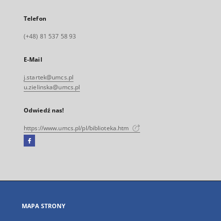
Telefon
(+48) 81 537 58 93
E-Mail
j.startek@umcs.pl
u.zielinska@umcs.pl
Odwiedź nas!
https://www.umcs.pl/pl/biblioteka.htm
Facebook
Link
zewnętrzny,
otworzy
się
w
nowej
MAPA STRONY
karcie