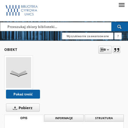
Wyszukiwanie zaawansowane
?
OBIEKT
Pokaż treść
Pobierz
OPIS
INFORMACJE
STRUKTURA