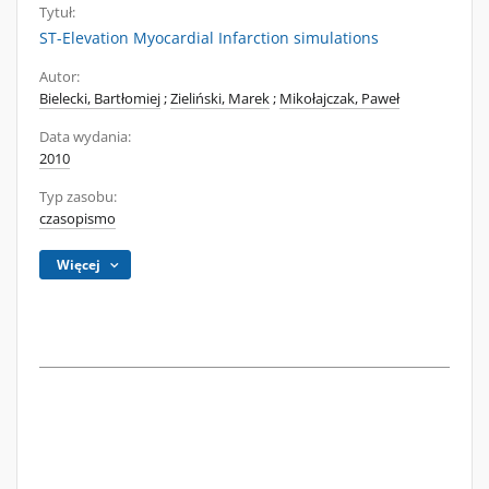
Tytuł:
ST-Elevation Myocardial Infarction simulations
Autor:
Bielecki, Bartłomiej
;
Zieliński, Marek
;
Mikołajczak, Paweł
Data wydania:
2010
Typ zasobu:
czasopismo
Więcej