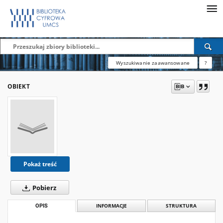
Wyszukiwanie zaawansowane
?
OBIEKT
Pokaż treść
Pobierz
OPIS
INFORMACJE
STRUKTURA