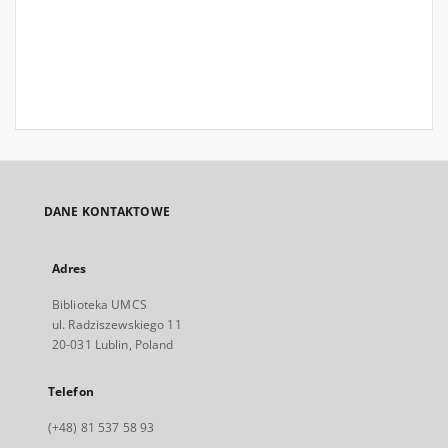
DANE KONTAKTOWE
Adres
Biblioteka UMCS
ul. Radziszewskiego 11
20-031 Lublin, Poland
Telefon
(+48) 81 537 58 93