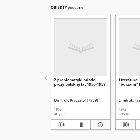
OBIEKTY
podobne
Z problematyki młodej
Literatura
prozy polskiej lat 1956-1959
"burzami" 
Dmitruk, Krzysztof (1939)
Dmitruk, Krz
1965
1972
artykuł
artykuł