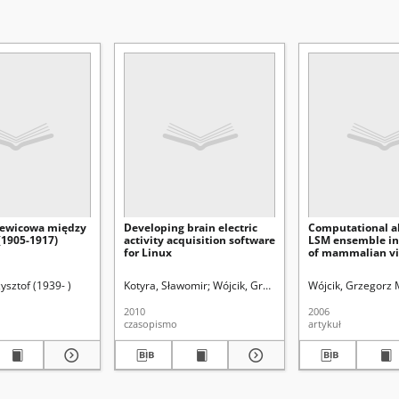
 lewicowa między
Developing brain electric
Computational ab
(1905-1917)
activity acquisition software
LSM ensemble in
for Linux
of mammalian vi
system
ysztof (1939- )
Kotyra, Sławomir
Wójcik, Grzegorz M.
Wójcik, Grzegorz 
Uniwersytet Mari
2010
2006
czasopismo
artykuł