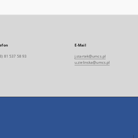
efon
E-Mail
8) 81 537 58 93
j.startek@umcs.pl
u.zielinska@umcs.pl