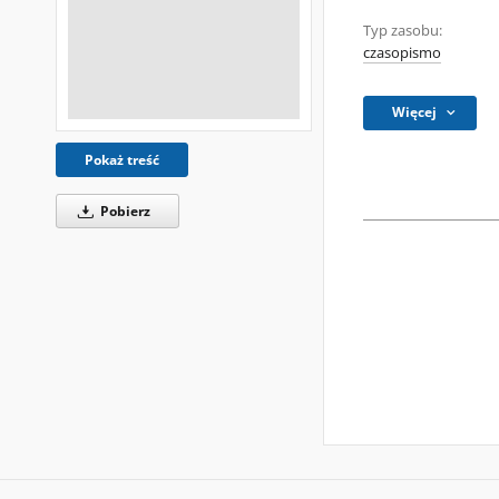
Typ zasobu:
czasopismo
Więcej
Pokaż treść
Pobierz