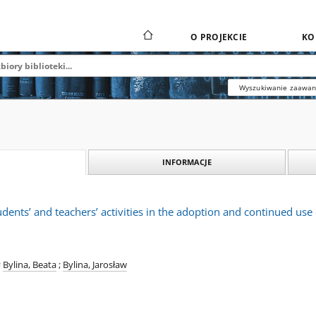
O PROJEKCIE
KO
Wyszukiwanie zaawa
INFORMACJE
udents’ and teachers’ activities in the adoption and continued use
;
Bylina, Beata
;
Bylina, Jarosław