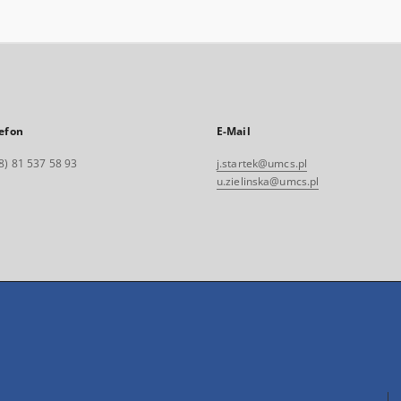
efon
E-Mail
8) 81 537 58 93
j.startek@umcs.pl
u.zielinska@umcs.pl