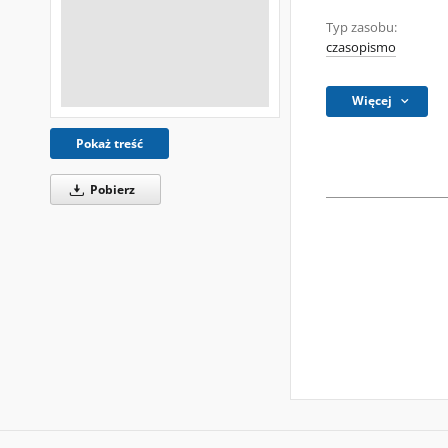
Typ zasobu:
czasopismo
Więcej
Pokaż treść
Pobierz