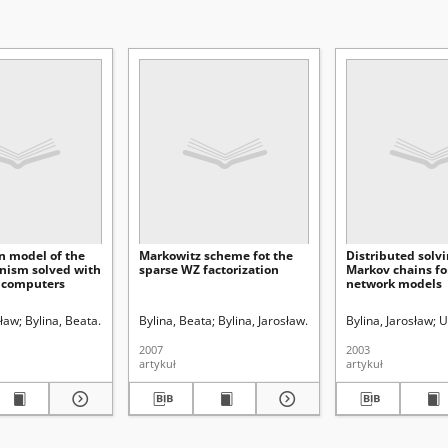
n model of the
Markowitz scheme fot the
Distributed solvi
ism solved with
sparse WZ factorization
Markov chains f
f computers
network models
Curie-Skłodowskiej (Lublin)
sław
Bylina, Beata
Uniwersytet Marii Curie-Skłodowskiej (Lublin)
Bylina, Beata
Bylina, Jarosław
Uniwersytet Marii Curie-
Bylina, Jarosław
U
2007
2003
artykuł
artykuł