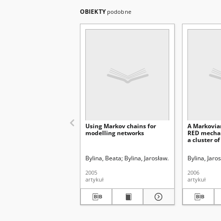
OBIEKTY
podobne
Using Markov chains for
A Markovia
modelling networks
RED mechan
a cluster o
Bylina, Beata
Bylina, Jarosław
Uniwersytet Marii 
Bylina, Jaro
2005
2006
artykuł
artykuł