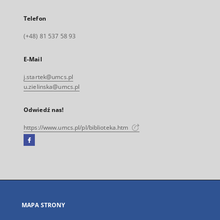
Telefon
(+48) 81 537 58 93
E-Mail
j.startek@umcs.pl
u.zielinska@umcs.pl
Odwiedź nas!
https://www.umcs.pl/pl/biblioteka.htm
Facebook
Link
zewnętrzny,
otworzy
się
w
nowej
MAPA STRONY
karcie