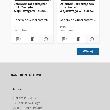
Dziennik Rozporządzeń
Dziennik Rozporządzeń
Dz
c. i k. Zarządu
c. i k. Zarządu
c. 
Wojskowego w Polsce
Wojskowego w Polsce
Wo
1915-12-30 Cz. 14
1915-12-18 Cz. 13
191
Generalne Gubernatorstwo (1915-1918 ; terytorium pod okupacją aust
Generalne Gubernatorstwo (1915-191
Gen
1915
1915
191
czasopismo
czasopismo
cza
Więcej
DANE KONTAKTOWE
Adres
Biblioteka UMCS
ul. Radziszewskiego 11
20-031 Lublin, Poland