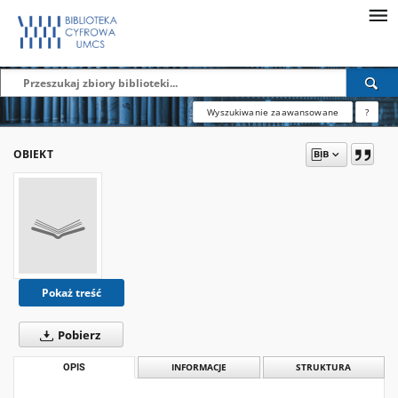
Wyszukiwanie zaawansowane
?
OBIEKT
Pokaż treść
Pobierz
OPIS
INFORMACJE
STRUKTURA