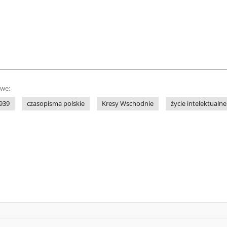
owe:
939
czasopisma polskie
Kresy Wschodnie
życie intelektualne