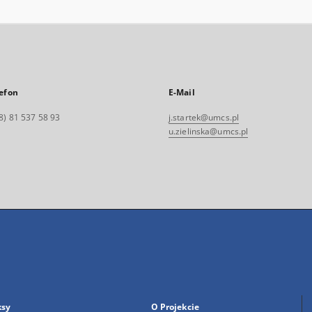
efon
E-Mail
8) 81 537 58 93
j.startek@umcs.pl
u.zielinska@umcs.pl
ksy
O Projekcie