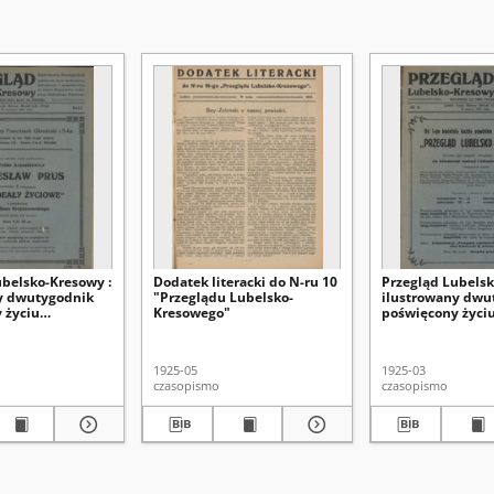
ubelsko-Kresowy :
Dodatek literacki do N-ru 10
Przegląd Lubelsk
y dwutygodnik
"Przeglądu Lubelsko-
ilustrowany dwu
 życiu
Kresowego"
poświęcony życi
u, kulturalnemu
społecznemu, ku
czemu na terenie
i gospodarczemu 
: lubelskiego,
województw: lube
1925-05
1925-03
 i poleskiego R.
wołyńskiego i pol
czasopismo
czasopismo
1, nr 6