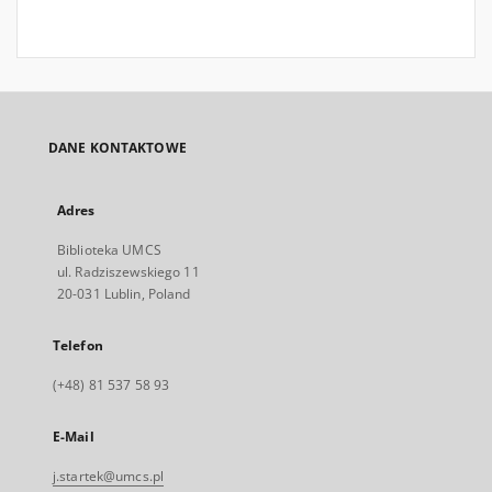
DANE KONTAKTOWE
Adres
Biblioteka UMCS
ul. Radziszewskiego 11
20-031 Lublin, Poland
Telefon
(+48) 81 537 58 93
E-Mail
j.startek@umcs.pl