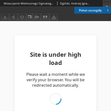
Mowa Jasnie Wielmoznego Oginskiego Sekretarza W. Wielkiego Xięstwa Litewskiego, Marszałka Generalney Konfederacyi Y Seymowego. Die 26. Augusti 1776. Miana
Ogiński, Andrzej Ignacy (1739/1740-1787)
Pokaż szczegóły