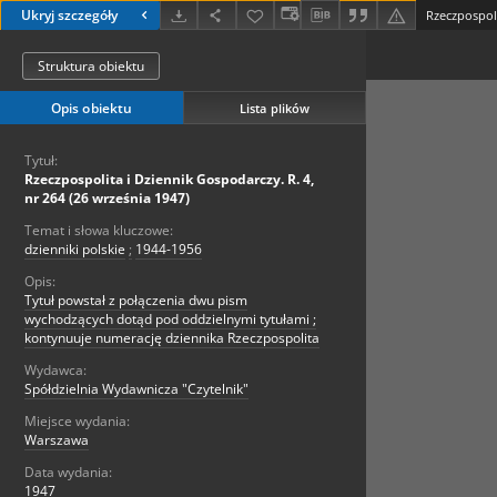
Ukryj szczegóły
Struktura obiektu
Opis obiektu
Lista plików
Tytuł:
Rzeczpospolita i Dziennik Gospodarczy. R. 4,
nr 264 (26 września 1947)
Temat i słowa kluczowe:
dzienniki polskie
;
1944-1956
Opis:
Tytuł powstał z połączenia dwu pism
wychodzących dotąd pod oddzielnymi tytułami ;
kontynuuje numerację dziennika Rzeczpospolita
Wydawca:
Spółdzielnia Wydawnicza "Czytelnik"
Miejsce wydania:
Warszawa
Data wydania:
1947