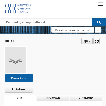
Wyszukiwanie zaawansowane
?
OBIEKT
Pokaż treść
Pobierz
OPIS
INFORMACJE
STRUKTURA