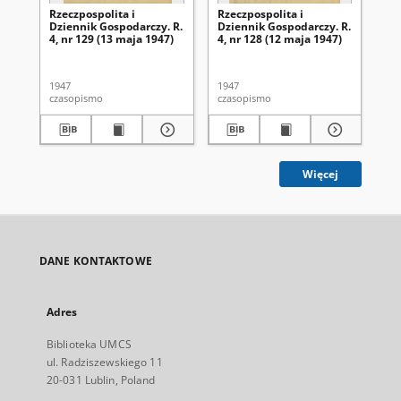
Rzeczpospolita i
Rzeczpospolita i
Rze
Dziennik Gospodarczy. R.
Dziennik Gospodarczy. R.
Dz
4, nr 129 (13 maja 1947)
4, nr 128 (12 maja 1947)
4, 
1947
1947
194
czasopismo
czasopismo
cza
Więcej
DANE KONTAKTOWE
Adres
Biblioteka UMCS
ul. Radziszewskiego 11
20-031 Lublin, Poland