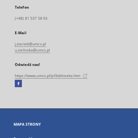
Telefon
(+48) 81 537 58 93
E-Mail
j.startek@umcs.pl
u.zielinska@umcs.pl
Odwiedź nas!
https://www.umcs.pl/pl/biblioteka.htm
Facebook
Link
zewnętrzny,
otworzy
się
w
nowej
MAPA STRONY
karcie