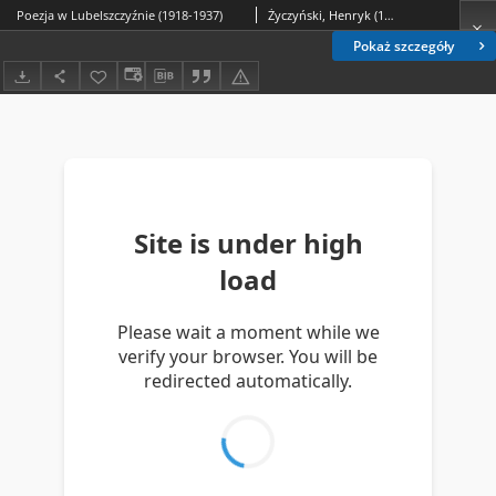
Poezja w Lubelszczyźnie (1918-1937)
Życzyński, Henryk (1890-1940)
Pokaż szczegóły