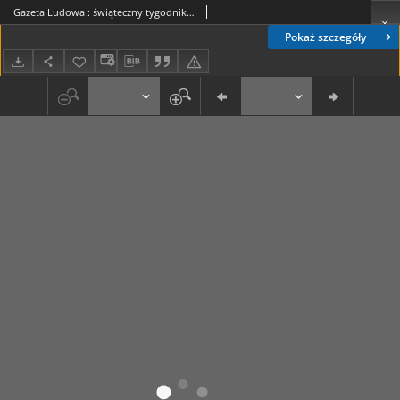
Gazeta Ludowa : świąteczny tygodnik ilustrowany 1917-04-29, R. 3, Nr 18
Pokaż szczegóły