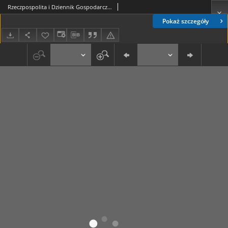
Rzeczpospolita i Dziennik Gospodarczy. R. 4, nr 162 (16 czerwca 1947)
Pokaż szczegóły