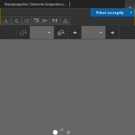
Rzeczpospolita i Dziennik Gospodarczy. R. 4, nr 142 (26 maja 1947)
Pokaż szczegóły