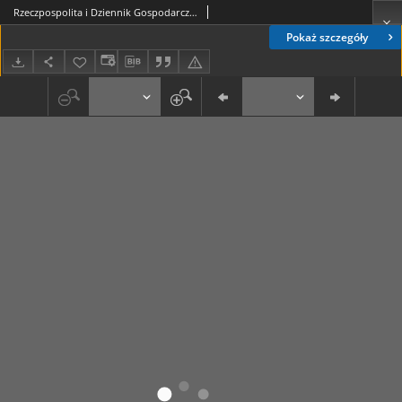
Rzeczpospolita i Dziennik Gospodarczy. R. 4, nr 131 (15 maja 1947)
Pokaż szczegóły