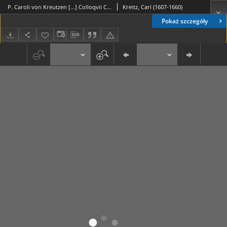
P. Caroli von Kreutzen [...] Colloqvii Charitativi das ist Liebfreundtlichen Gesprächs Mit dem Luterischen Dantzker Ministerio wegen der nohtwendigen verthädigung ihres Luterischen Catechismi, den sie Anno 1648 drucken lassen. Th. 1
Kreitz, Carl (1607-1660)
Pokaż szczegóły