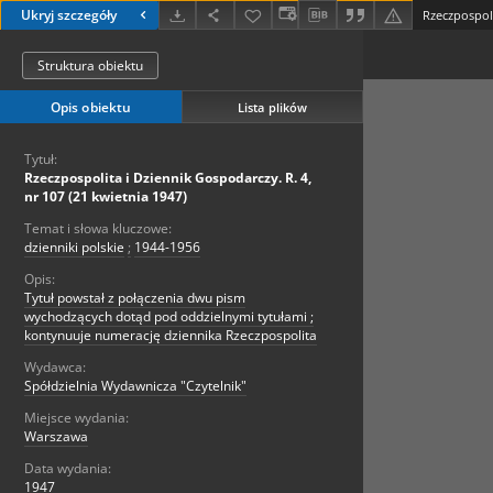
Ukryj szczegóły
Struktura obiektu
Opis obiektu
Lista plików
Tytuł:
Rzeczpospolita i Dziennik Gospodarczy. R. 4,
nr 107 (21 kwietnia 1947)
Temat i słowa kluczowe:
dzienniki polskie
;
1944-1956
Opis:
Tytuł powstał z połączenia dwu pism
wychodzących dotąd pod oddzielnymi tytułami ;
kontynuuje numerację dziennika Rzeczpospolita
Wydawca:
Spółdzielnia Wydawnicza "Czytelnik"
Miejsce wydania:
Warszawa
Data wydania:
1947