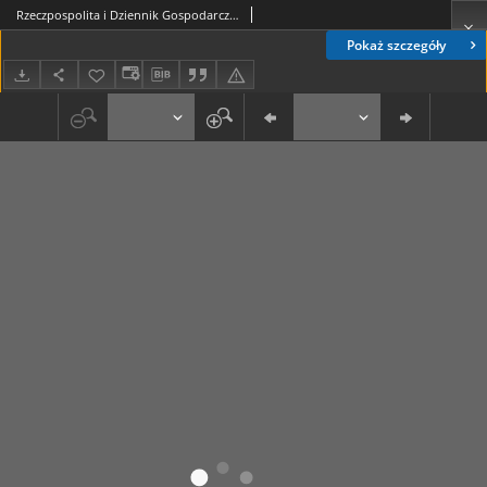
Rzeczpospolita i Dziennik Gospodarczy. R. 4, nr 102 (16 kwietnia 1947)
Pokaż szczegóły