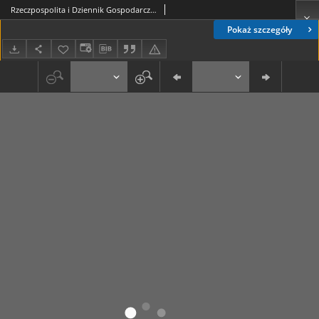
Rzeczpospolita i Dziennik Gospodarczy. R. 4, nr 89 (31 marca 1947)
Pokaż szczegóły