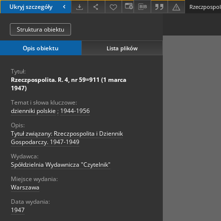
Ukryj szczegóły
Rzeczpospoli
Struktura obiektu
Opis obiektu
Lista plików
Tytuł:
Rzeczpospolita. R. 4, nr 59=911 (1 marca
1947)
Temat i słowa kluczowe:
dzienniki polskie
;
1944-1956
Opis:
Tytuł związany: Rzeczpospolita i Dziennik
Gospodarczy. 1947-1949
Wydawca:
Spółdzielnia Wydawnicza "Czytelnik"
Miejsce wydania:
Warszawa
Data wydania:
1947