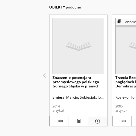
OBIEKTY
podobne
Annales Universitati
Znaczenie potencjału
Trzecia Rz
przemysłowego polskiego
poglądach
Górnego Śląska w planach III
Demokracji
Rzeszy w latach 1933–1945
Smierz, Marcin
Sobiesiak, Joanna Aleksandra. Re
Koziełło, T
2014
2005
artykuł
artykuł