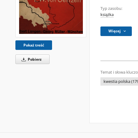
Typ zasobu:
książka
Więcej
Pokaż treść
Pobierz
Temat i słowa klucz
kwestia polska (17