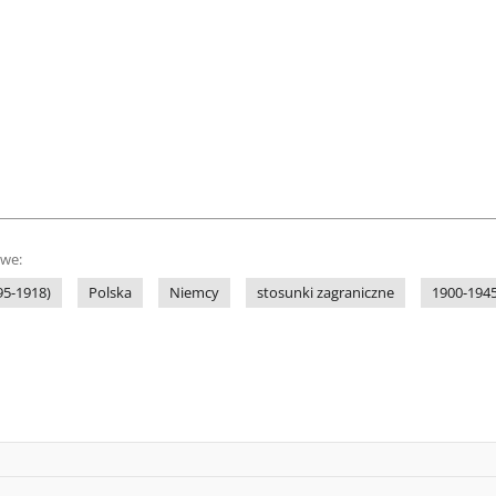
owe:
95-1918)
Polska
Niemcy
stosunki zagraniczne
1900-194