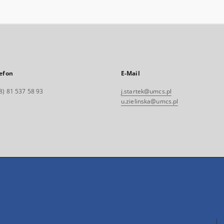
efon
E-Mail
8) 81 537 58 93
j.startek@umcs.pl
u.zielinska@umcs.pl