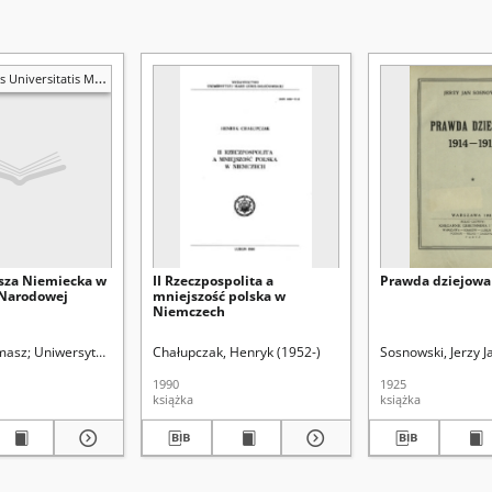
s Mariae Curie-Skłodowska. Sectio K, Politologia
esza Niemiecka w
II Rzeczpospolita a
Prawda dziejowa
 Narodowej
mniejszość polska w
Niemczech
d.
omasz
Uniwersytet Marii Curie-Skłodowskiej (Lublin)
Chałupczak, Henryk (1952-)
Sosnowski, Jerzy J
1990
1925
książka
książka