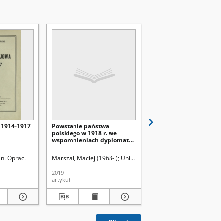
 1914-1917
Powstanie państwa
Sprawa polska ze
polskiego w 1918 r. we
stanowiska europejski
wspomnieniach dyplomaty
przedstawiona
Jana Stanisława Łosia =
Establishment of Polish
an. Oprac.
Marszał, Maciej (1968- )
Uniwersytet Marii Curie-Skłodowskiej
Forster, Karol (1800-187
state in memories of the
diplomat Jan Stanisław Łoś /
2019
1872
artykuł
książka