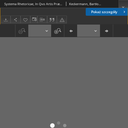
Systema Rhetoricae, In Qvo Artis Præcepta plene & methodice traduntur[...] Anno [...] M D C VI. priuatim propositum In Gymnasio Dantiscano
Keckermann, Bartłomiej (ca 1572-1609)
Pokaż szczegóły