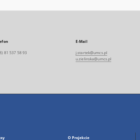
efon
E-Mail
8) 81 537 58 93
j.startek@umcs.pl
u.zielinska@umcs.pl
ksy
O Projekcie