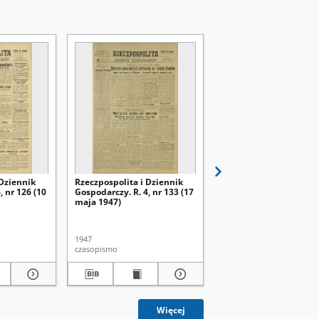
 Dziennik
Rzeczpospolita i Dziennik
Rzeczpospolita i Dzien
, nr 126 (10
Gospodarczy. R. 4, nr 133 (17
Gospodarczy. R. 4, nr 1
maja 1947)
maja 1947)
1947
1947
czasopismo
czasopismo
Więcej