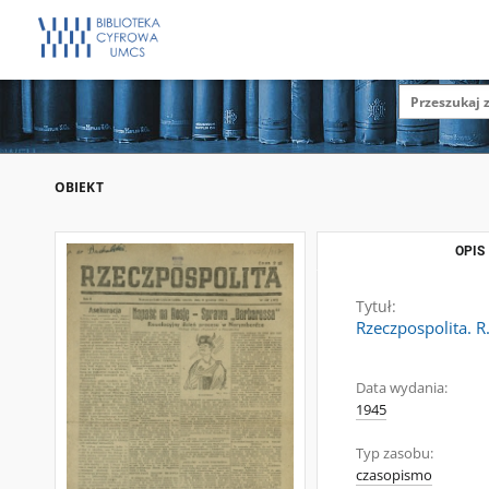
OBIEKT
OPIS
Tytuł:
Rzeczpospolita. R
Data wydania:
1945
Typ zasobu:
czasopismo