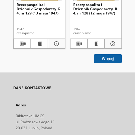
Rzeczpospolita i
Rzeczpospolita i
Rze
Dziennik Gospodarczy. R.
Dziennik Gospodarczy. R.
Dz
4, nr 129 (13 maja 1947)
4, nr 128 (12 maja 1947)
4, 
1947
1947
194
czasopismo
czasopismo
cza
Więcej
DANE KONTAKTOWE
Adres
Biblioteka UMCS
ul. Radziszewskiego 11
20-031 Lublin, Poland