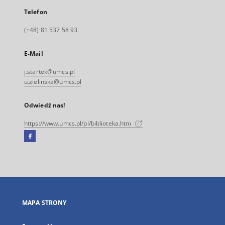
Telefon
(+48) 81 537 58 93
E-Mail
j.startek@umcs.pl
u.zielinska@umcs.pl
Odwiedź nas!
https://www.umcs.pl/pl/biblioteka.htm
Facebook
Link
zewnętrzny,
otworzy
się
w
nowej
MAPA STRONY
karcie