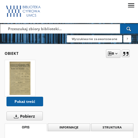
Wyszukiwanie zaawansowane
?
OBIEKT
Pokaż treść
Pobierz
OPIS
INFORMACJE
STRUKTURA