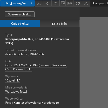
Ukryj szczegóły
Rzeczpospoli
Struktura obiektu
Opis obiektu
Lista plików
Tytuł:
Rzeczpospolita. R. 2, nr 245=385 (10 września
1945)
Temat i słowa kluczowe:
dzienniki polskie
;
1944-1956
Opis:
Od nr 32=176 (2 lut. 1945) m. wyd.: Warszawa,
Łódź, Kraków, Lublin
Wydawca:
"Czytelnik"
Miejsce wydania:
Warszawa [etc.]
Współtwórca:
Polski Komitet Wyzwolenia Narodowego