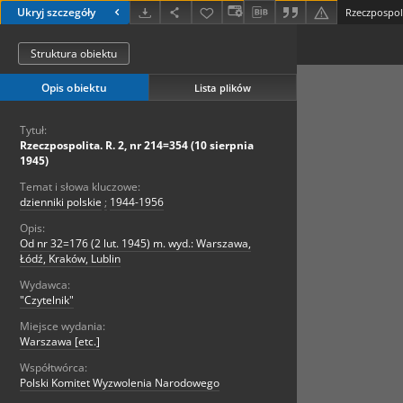
Ukryj szczegóły
Rzeczpospoli
Struktura obiektu
Opis obiektu
Lista plików
Tytuł:
Rzeczpospolita. R. 2, nr 214=354 (10 sierpnia
1945)
Temat i słowa kluczowe:
dzienniki polskie
;
1944-1956
Opis:
Od nr 32=176 (2 lut. 1945) m. wyd.: Warszawa,
Łódź, Kraków, Lublin
Wydawca:
"Czytelnik"
Miejsce wydania:
Warszawa [etc.]
Współtwórca:
Polski Komitet Wyzwolenia Narodowego