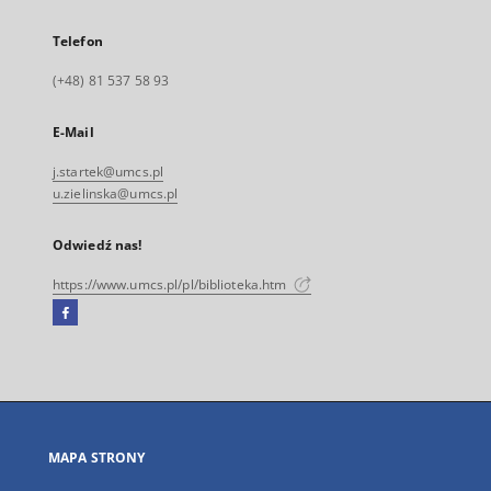
Telefon
(+48) 81 537 58 93
E-Mail
j.startek@umcs.pl
u.zielinska@umcs.pl
Odwiedź nas!
https://www.umcs.pl/pl/biblioteka.htm
Facebook
Link
zewnętrzny,
otworzy
się
w
nowej
MAPA STRONY
karcie