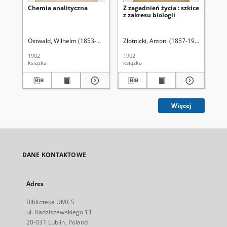
Chemia analityczna
Z zagadnień życia : szkice
O 
z zakresu biologii
kam
dz
wę
or
Ostwald, Wilhelm (1853-1932)
Mileski, Wacław (1872-1940). Tł.
Złotnicki, Antoni (1857-1924)
L. H. (1
Sie
1902
1902
192
książka
książka
ksi
Więcej
DANE KONTAKTOWE
Adres
Biblioteka UMCS
ul. Radziszewskiego 11
20-031 Lublin, Poland