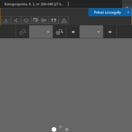
Rzeczpospolita. R. 2, nr 200=340 (27 lipca 1945)
Pokaż szczegóły