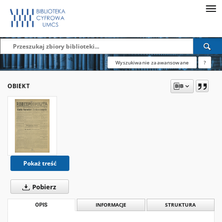
Wyszukiwanie zaawansowane
?
OBIEKT
Pokaż treść
Pobierz
OPIS
INFORMACJE
STRUKTURA