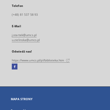
Telefon
(+48) 81 537 58 93
E-Mail
j.startek@umcs.pl
u.zielinska@umcs.pl
Odwiedź nas!
https://www.umcs.pl/pl/biblioteka.htm
Facebook
Link
zewnętrzny,
otworzy
się
w
nowej
MAPA STRONY
karcie