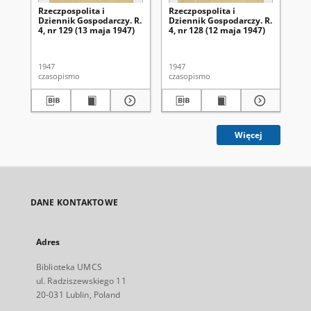
Rzeczpospolita i
Rzeczpospolita i
Rze
Dziennik Gospodarczy. R.
Dziennik Gospodarczy. R.
Dz
4, nr 129 (13 maja 1947)
4, nr 128 (12 maja 1947)
4, 
1947
1947
194
czasopismo
czasopismo
cza
Więcej
DANE KONTAKTOWE
Adres
Biblioteka UMCS
ul. Radziszewskiego 11
20-031 Lublin, Poland