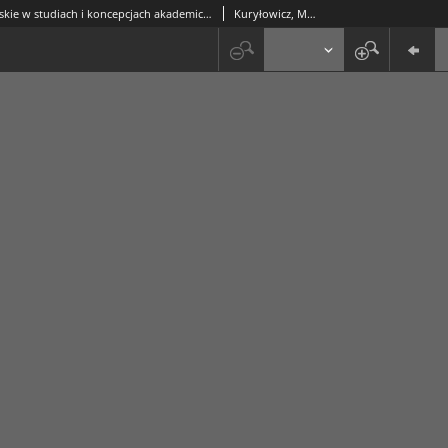
Prawo rzymskie w studiach i koncepcjach akademickich Jana Zamoyskiego
Kuryłowicz, Marek (1944-)