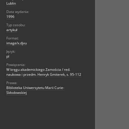
Lublin
Data wydania:
1996
Typ zasobu:
artykuł
Format:
image/x.djvu
Język:
pl
Powiązania:
W kręgu akademickiego Zamościa / red.
naukowa i przedm. Henryk Gmiterek, s. 95-112
Prawa:
Biblioteka Uniwersytetu Marii Curie-
Skłodowskiej