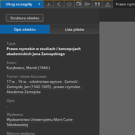
Ukryj szczegóły
Struktura obiektu
Opis obiektu
Lista plików
Tytuł:
Prawo rzymskie w studiach i koncepcjach
akademickich Jana Zamoyskiego
Autor:
Kuryłowicz, Marek (1944-)
Temat i słowa kluczowe:
17 w.
;
16 w.
;
szkolnictwo wyższe
;
Zamość
;
Zamoyski, Jan (1542-1605)
;
prawo rzymskie
;
Akademia Zamojska
Opis:
.
Wydawca:
Wydawnictwo Uniwersytetu Marii Curie-
Skłodowskiej
Miejsce wydania: